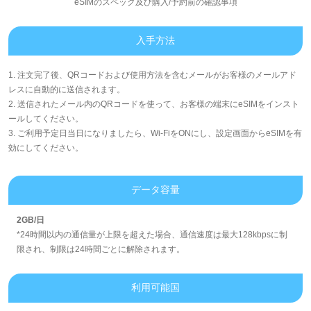
eSIMのスペック及び購入/予約前の確認事項
入手方法
1. 注文完了後、QRコードおよび使用方法を含むメールがお客様のメールアド
レスに自動的に送信されます。
2. 送信されたメール内のQRコードを使って、お客様の端末にeSIMをインスト
ールしてください。
3. ご利用予定日当日になりましたら、Wi-FiをONにし、設定画面からeSIMを有
効にしてください。
データ容量
2GB/日
*24時間以内の通信量が上限を超えた場合、通信速度は最大128kbpsに制
限され、制限は24時間ごとに解除されます。
利用可能国