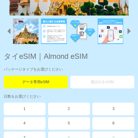
タイeSIM｜Almond eSIM
パッケージタイプをお選びください
データ専用eSIM
通話付きeSIM
日数をお選びください
1
2
3
4
5
6
7
8
9