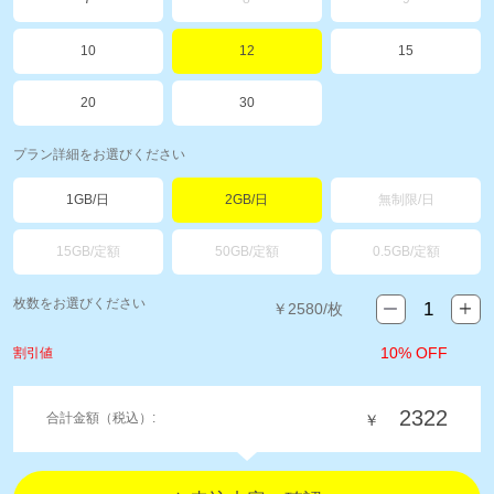
10
12
15
20
30
プラン詳細をお選びください
1GB/日
2GB/日
無制限/日
15GB/定額
50GB/定額
0.5GB/定額
枚数をお選びください
￥
2580
/枚
10% OFF
割引値
2322
合計金額（税込）:
￥