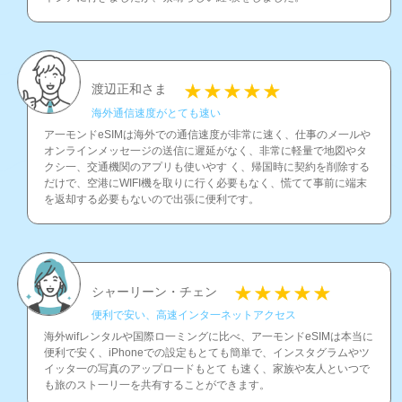
渡辺正和さま
海外通信速度がとても速い
ア一モンドeSIMは海外での通信速度が非常に速く、仕事のメ一ルや
オンラインメッセ一ジの送信に遲延がなく、非常に軽量で地図やタ
クシ一、交通機関のアプリも使いやす く、帰国時に契約を削除する
だけで、空港にWIFI機を取りに行く必要もなく、慌てて事前に端末
を返却する必要もないので出張に便利です。
シャーリーン・チェン
便利で安い、高速インタ一ネットアクセス
海外wifレンタルや国際ロ一ミングに比べ、ア一モンドeSIMは本当に
便利で安く、iPhoneでの設定もとても簡単で、インスタグラムやツ
イッタ一の写真のアップロ一ドもとて も速く、家族や友人といつで
も旅のスト一リ一を共有することができます。