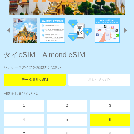
タイeSIM｜Almond eSIM
パッケージタイプをお選びください
データ専用eSIM
通話付きeSIM
日数をお選びください
1
2
3
4
5
6
7
8
9