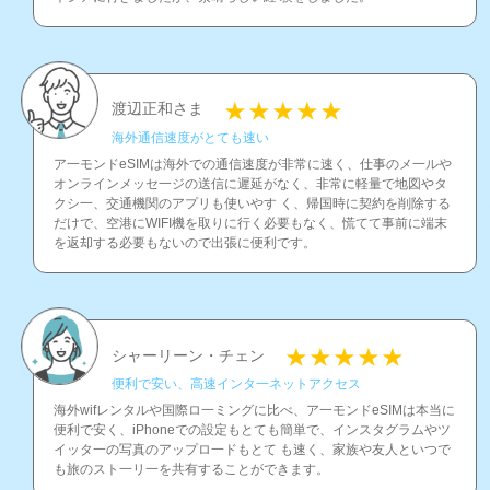
渡辺正和さま
海外通信速度がとても速い
ア一モンドeSIMは海外での通信速度が非常に速く、仕事のメ一ルや
オンラインメッセ一ジの送信に遲延がなく、非常に軽量で地図やタ
クシ一、交通機関のアプリも使いやす く、帰国時に契約を削除する
だけで、空港にWIFI機を取りに行く必要もなく、慌てて事前に端末
を返却する必要もないので出張に便利です。
シャーリーン・チェン
便利で安い、高速インタ一ネットアクセス
海外wifレンタルや国際ロ一ミングに比べ、ア一モンドeSIMは本当に
便利で安く、iPhoneでの設定もとても簡単で、インスタグラムやツ
イッタ一の写真のアップロ一ドもとて も速く、家族や友人といつで
も旅のスト一リ一を共有することができます。