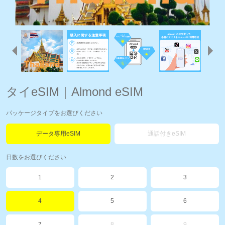
タイeSIM｜Almond eSIM
パッケージタイプをお選びください
データ専用eSIM
通話付きeSIM
日数をお選びください
1
2
3
4
5
6
7
8
9