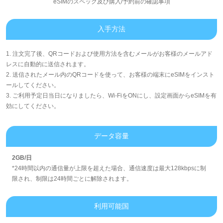
eSIMのスペック及び購入/予約前の確認事項
入手方法
1. 注文完了後、QRコードおよび使用方法を含むメールがお客様のメールアド
レスに自動的に送信されます。
2. 送信されたメール内のQRコードを使って、お客様の端末にeSIMをインスト
ールしてください。
3. ご利用予定日当日になりましたら、Wi-FiをONにし、設定画面からeSIMを有
効にしてください。
データ容量
2GB/日
*24時間以内の通信量が上限を超えた場合、通信速度は最大128kbpsに制
限され、制限は24時間ごとに解除されます。
利用可能国