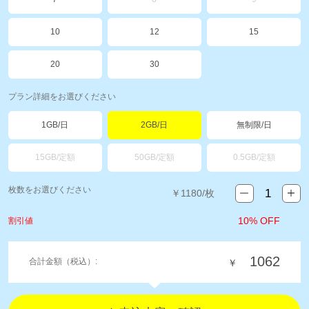
10
12
15
20
30
プラン詳細をお選びください
1GB/日
2GB/日
無制限/日
15GB/定額
50GB/定額
0.5GB/定額
枚数をお選びください
￥
1180
/枚
10% OFF
割引値
1062
合計金額（税込）:
￥